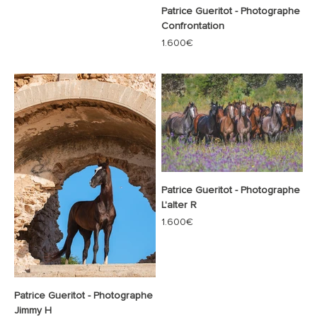
Patrice Gueritot - Photographe
Confrontation
Prix de vente
1.600€
Patrice Gueritot - Photographe
L'alter R
Prix de vente
1.600€
Patrice Gueritot - Photographe
Jimmy H