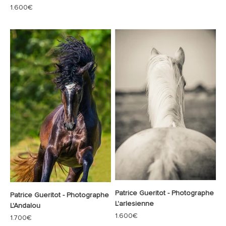
Prix de vente
1.600€
Patrice Gueritot - Photographe
Patrice Gueritot - Photographe
L'arlesienne
L'Andalou
Prix de vente
1.600€
Prix de vente
1.700€