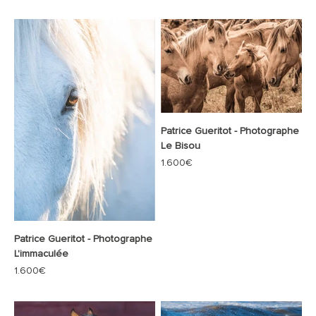
Patrice Gueritot - Photographe
Le Bisou
Prix de vente
1.600€
Patrice Gueritot - Photographe
L'immaculée
Prix de vente
1.600€