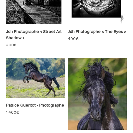
Jdh Photographe « Street Art
Jdh Photographe « The Eyes »
Shadow »
Prix de vente
400€
Prix de vente
400€
Patrice Gueritot - Photographe
Prix de vente
1.400€