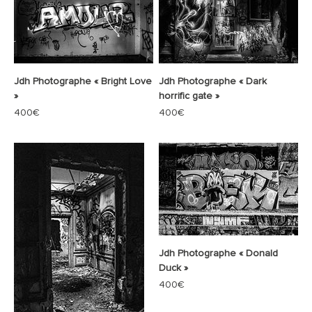
Jdh Photographe « Bright Love
Jdh Photographe « Dark
»
horrific gate »
Prix de vente
Prix de vente
400€
400€
Jdh Photographe « Donald
Duck »
Prix de vente
400€