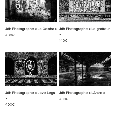
Jdh Photographe « La Geisha »
Jdh Photographe « Le graffeur
»
Prix de vente
400€
Prix de vente
140€
Jdh Photographe « Love Legs
Jdh Photographe « L’Antre »
»
Prix de vente
400€
Prix de vente
400€