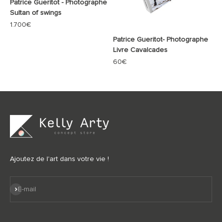
Patrice Gueritot - Photographe
Sultan of swings
Prix de vente
1.700€
Patrice Gueritot- Photographe
Livre Cavalcades
Prix de vente
60€
Ajoutez de l'art dans votre vie !
S'inscrire
E-mail