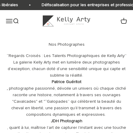
Passer au contenu
ibérales
Défiscalisation pour les entreprises et profession
Kelly Arty
Ouvrir la navigation
Ouvrir la recherche
Voir le
“Regards Croisés : Les Talents Photographiques de Kelly Arty”
La galerie Kelly Arty met en lumière deux photographes
d’exception, chacun doté d’une sensibilité unique qui capte et
sublime la réalité.
Patrice Guéritot
,
photographe passionné, dévoile un univers où chaque cliché
raconte une histoire, notamment à travers ses ouvrages
"Cavalcades" et "“Galopades” qui célèbrent la beauté du
cheval en liberté, une passion qu’il transmet à travers des
compositions dynamiques et expressives.
JDH Photograph
, quant à lui, maîtrise l’art de capturer l’instant avec une touche