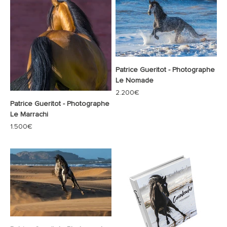
Patrice Gueritot - Photographe
Le Nomade
Prix de vente
2.200€
Patrice Gueritot - Photographe
Le Marrachi
Prix de vente
1.500€