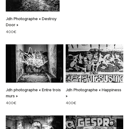
Jdh Photographe « Destroy
Door »
Prix de vente
400€
Jdh photographe « Entre trois
Jdh Photographe « Happiness
murs »
»
Prix de vente
Prix de vente
400€
400€