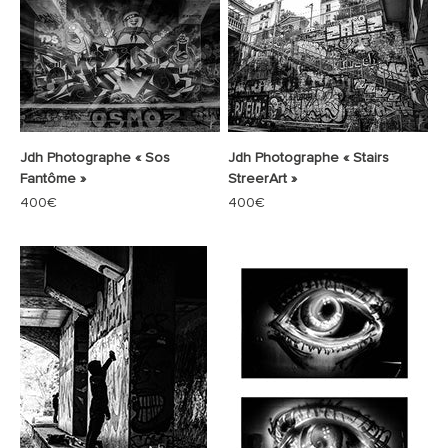
Jdh Photographe « Sos
Jdh Photographe « Stairs
Fantôme »
StreerArt »
Prix de vente
Prix de vente
400€
400€