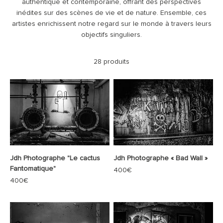
authentique et contemporaine, offrant des perspectives
inédites sur des scènes de vie et de nature. Ensemble, ces
artistes enrichissent notre regard sur le monde à travers leurs
objectifs singuliers.
28 produits
Jdh Photographe "Le cactus
Jdh Photographe « Bad Wall »
Fantomatique"
Prix de vente
400€
Prix de vente
400€