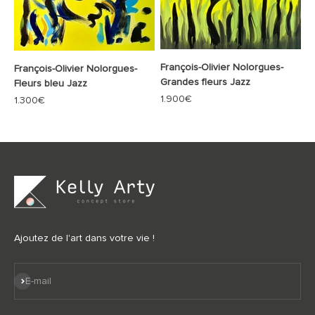
François-Olivier Nolorgues-
François-Olivier Nolorgues-
Grandes fleurs Jazz
Fleurs bleu Jazz
Prix de vente
1.900€
Prix de vente
1.300€
Ajoutez de l'art dans votre vie !
S'inscrire
E-mail