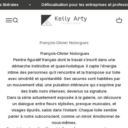
Passer au contenu
 libérales
Défiscalisation pour les entreprises et professi
Kelly Arty
Ouvrir la navigation
Ouvrir la recherche
Voir le
François-Olivier Nolorgues
Peintre figuratif français dont le travail s’inscrit dans une
démarche instinctive et quasi-holistique.
Il capte l’énergie
intime des personnes qu’il rencontre et la transpose sur toile
avec sincérité et spontanéité. Ses œuvres sont habitées par
un mouvement vital, une pulsation intérieure qui s’exprime par
des traits noirs intenses, devenus sa signature.
Dans la série actuellement exposée à la galerie, on découvre
un dialogue entre fleurs stylisées, presque musicales, et
visages épurés, saisis dans l’instant. Chaque toile semble
parler à notre subconscient, comme un miroir émotionnel de
nous-mêmes.