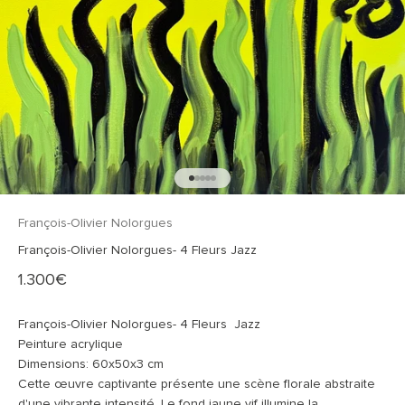
Aller à l'élément 1
Aller à l'élément 2
Aller à l'élément 3
Aller à l'élément 4
Aller à l'élément 5
François-Olivier Nolorgues
François-Olivier Nolorgues- 4 Fleurs Jazz
Prix de vente
1.300€
François-Olivier Nolorgues- 4 Fleurs Jazz
Peinture acrylique
Dimensions: 60x50x3 cm
Cette œuvre captivante présente une scène florale abstraite
d'une vibrante intensité. Le fond jaune vif illumine la