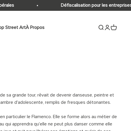
érales
Défiscalisation pour les entreprises 
p Street Art
À Propos
Ouvrir la recher
Ouvrir le comp
Voir le pan
de sa grande tour, rêvait de devenir danseuse, peintre et
 chambre d'adolescente, remplis de fresques détonantes.
en particulier le Flamenco. Elle se forme alors au métier de
eau qui apprendra qu'elle ne peut plus danser comme elle