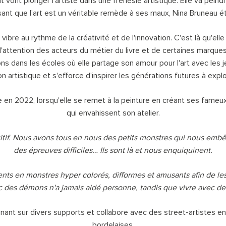
 vont plonger l'artiste dans une frénésie artistique. Elle va peindr
isant que l'art est un véritable remède à ses maux, Nina Bruneau ét
 vibre au rythme de la créativité et de l'innovation. C'est là qu'ell
'attention des acteurs du métier du livre et de certaines marques a
entions dans les écoles où elle partage son amour pour l'art avec les
n artistique et s'efforce d'inspirer les générations futures à explo
en 2022, lorsqu'elle se remet à la peinture en créant ses fameu
qui envahissent son atelier.
sitif. Nous avons tous en nous des petits monstres qui nous emb
des épreuves difficiles… Ils sont là et nous enquiquinent.
nts en monstres hyper colorés, difformes et amusants afin de les
ec des démons n'a jamais aidé personne, tandis que vivre avec des 
ignant sur divers supports et collabore avec des street-artistes 
bordelaises.