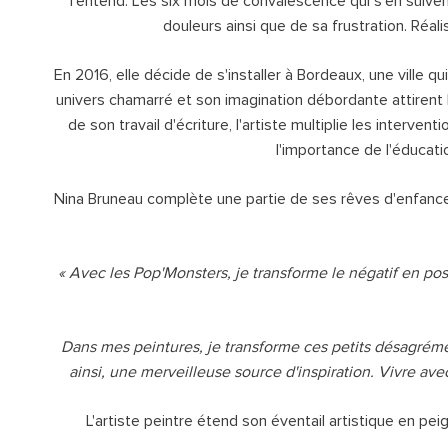
l'entend. Les six mois de convalescence qui s'en suivent
douleurs ainsi que de sa frustration. Réal
En 2016, elle décide de s'installer à Bordeaux, une ville qui
univers chamarré et son imagination débordante attirent l
de son travail d'écriture, l'artiste multiplie les interv
l'importance de l'éducatio
Nina Bruneau complète une partie de ses rêves d'enfance 
« Avec les Pop'Monsters, je transforme le négatif en po
Dans mes peintures, je transforme ces petits désagréme
ainsi, une merveilleuse source d'inspiration. Vivre av
L'artiste peintre étend son éventail artistique en pe