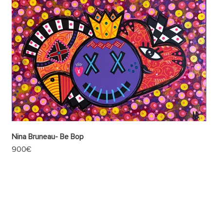
Nina Bruneau- Be Bop
Prix de vente
900€