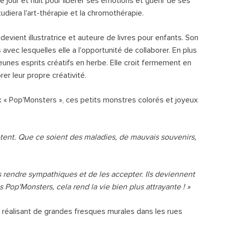
e jour et nuit pour libérer ses émotions et guérir de ses
udiera l'art-thérapie et la chromothérapie.
e devient illustratrice et auteure de livres pour enfants. Son
vec lesquelles elle a l'opportunité de collaborer. En plus
 jeunes esprits créatifs en herbe. Elle croit fermement en
rer leur propre créativité.
x « Pop'Monsters », ces petits monstres colorés et joyeux
êtent. Que ce soient des maladies, de mauvais souvenirs,
 rendre sympathiques et de les accepter. Ils deviennent
Pop'Monsters, cela rend la vie bien plus attrayante ! »
en réalisant de grandes fresques murales dans les rues