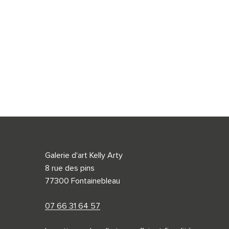
Galerie d'art Kelly Arty
8 rue des pins
77300 Fontainebleau
07 66 31 64 57