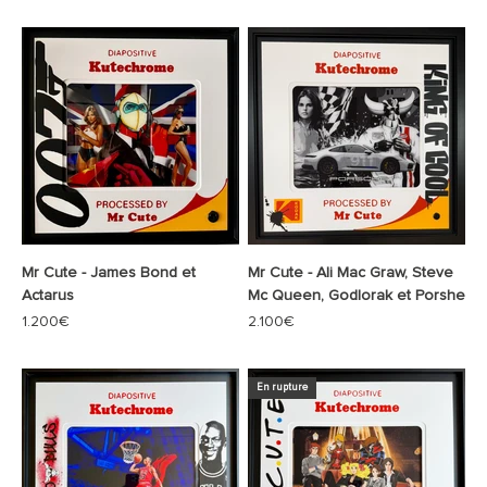
Mr Cute - James Bond et
Mr Cute - Ali Mac Graw, Steve
Actarus
Mc Queen, Godlorak et Porshe
Prix de vente
Prix de vente
1.200€
2.100€
En rupture