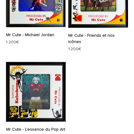
Mr Cute - Michael Jordan
Mr Cute - Friends et nos
icônes
Prix de vente
1.200€
Prix de vente
1.200€
Mr Cute - L'essence du Pop Art