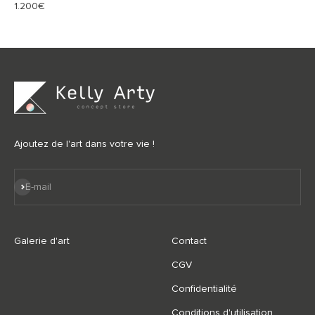
Prix de vente
1.200€
Ajoutez de l'art dans votre vie !
S'inscrire
E-mail
Galerie d'art
Contact
CGV
Confidentialité
Conditions d'utilisation