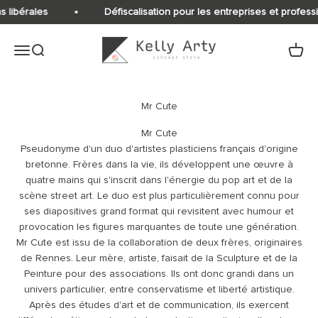
Passer au contenu
s libérales
Défiscalisation pour les entreprises et professi
Kelly Arty
Ouvrir la navigation
Ouvrir la recherche
Voir le
Mr Cute
Pseudonyme d'un duo d'artistes plasticiens français d'origine
bretonne. Frères dans la vie, ils développent une œuvre à
quatre mains qui s'inscrit dans l'énergie du pop art et de la
scène street art. Le duo est plus particulièrement connu pour
ses diapositives grand format qui revisitent avec humour et
provocation les figures marquantes de toute une génération.
Mr Cute est issu de la collaboration de deux frères, originaires
de Rennes. Leur mère, artiste, faisait de la Sculpture et de la
Peinture pour des associations. Ils ont donc grandi dans un
univers particulier, entre conservatisme et liberté artistique.
Après des études d'art et de communication, ils exercent