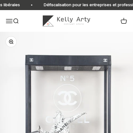
Passer au contenu
s libérales
Défiscalisation pour les entreprises et professi
Kelly Arty
Ouvrir la navigation
Ouvrir la recherche
Voir le
Zoomer sur l'image