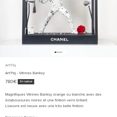
Aller à l'élément 1
Aller à l'élément 2
Aller à l'élément 3
Aller à l'élément 4
Aller à l'élément 5
Art'Pej
Art'Pej - Vitrines Banksy
Prix de vente
780€
En rupture
Magnifiques Vitrines Banksy orange ou blanche avec des
éclaboussures noires et une finition verni brillant.
L’oeuvre est neuve avec une très belle finition.