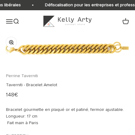
Passer au contenu
s libérales
Défiscalisation pour les entreprises et profess
Kelly Arty
Ouvrir la navigation
Ouvrir la recherche
Voir le
Zoomer sur l'image
Perrine Taverniti
Taverniti - Bracelet Amelot
Prix de vente
148€
Bracelet gourmette en plaqué or et patiné, fermoir ajustable.
Longueur: 17 cm
Fait main à Paris