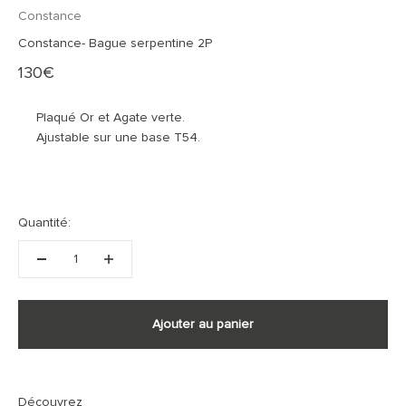
Constance
Constance- Bague serpentine 2P
Prix de vente
130€
Plaqué Or et Agate verte.
Ajustable sur une base T54.
Quantité:
Ajouter au panier