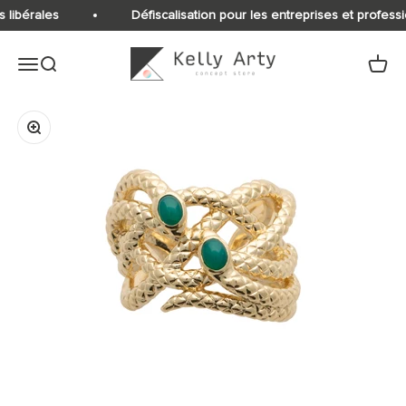
Passer au contenu
 libérales
Défiscalisation pour les entreprises et professi
Kelly Arty
Ouvrir la navigation
Ouvrir la recherche
Voir le
Zoomer sur l'image