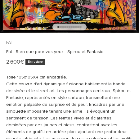
Aller à l'élément 1
Aller à l'élément 2
Aller à l'élément 3
Aller à l'élément 4
Aller à l'élément 5
Aller à l'élément 6
Aller à l'élément 7
Aller à l'élément 8
Aller à l'élément 9
Aller à l'élément 10
Aller à l'élément 11
Aller à l'élément 12
Aller à l'élément 13
FAT
Fat - Rien que pour vos yeux - Spirou et Fantasio
Prix de vente
2.600€
En rupture
Toile 105x105X4 cm encadrée.
Cette œuvre d'art dynamique fusionne habilement la bande
dessinée et le street art. Les personnages centraux, Spirou et
Fantasio, représentés en style cartoon, transmettent une
émotion palpable de surprise et de peur. Encadrés par une
silhouette imposante tenant une arme, ils évoquent un
sentiment de tension. Les teintes vives et éclatantes,
dominées par des jaunes et bleus, contrastent avec les
éléments de graffiti en arrière-plan, ajoutant une profondeur
visuelle intrigante. Les marques de spray colorées et les motifs