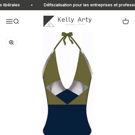
Passer au contenu
s libérales
Défiscalisation pour les entreprises et professi
Kelly Arty
Ouvrir la navigation
Ouvrir la recherche
Voir le
Zoomer sur l'image