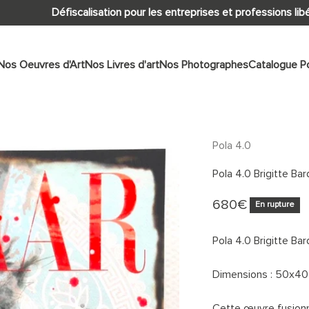
Défiscalisation pour les entreprises et professions libérales
Nos Oeuvres d'Art
Nos Livres d'art
Nos Photographes
Catalogue Po
Pola 4.0
Pola 4.0 Brigitte Bar
Prix de vente
680€
En rupture
Pola 4.0 Brigitte Ba
Dimensions : 50x4
Cette œuvre fusionn