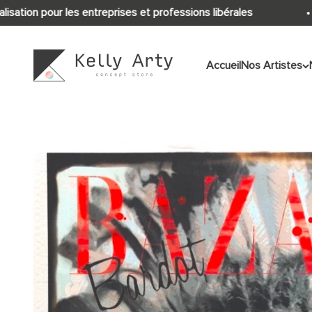
Passer au contenu
ion pour les entreprises et professions libérales
Kelly Arty
Accueil
Nos Artistes