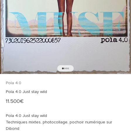
Aller à l'élément 1
Aller à l'élément 2
Aller à l'élément 3
Aller à l'élément 4
Pola 4.0
Pola 4.0 Just stay wild
Prix de vente
11.500€
Pola 4.0 Just stay wild
Techniques mixtes, photocollage, pochoir numérique sur
Dibond